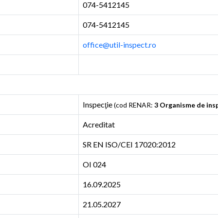
074-5412145
074-5412145
office@util-inspect.ro
Inspecţie
(cod RENAR:
3 Organisme de ins
Acreditat
SR EN ISO/CEI 17020:2012
OI 024
16.09.2025
21.05.2027