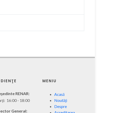
DIENŢE
MENIU
eşedinte RENAR:
Acasă
ţi: 16:00 - 18:00
Noutăţi
Despre
rector General:
Acreditarea