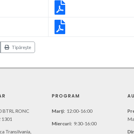
Tipăreşte
AR
PROGRAM
AU
0 BTRL RONC
Marţi
: 12:00-16:00
Pr
 1301
Mar
Miercuri:
9:30-16:00
ca Transilvania,
Di