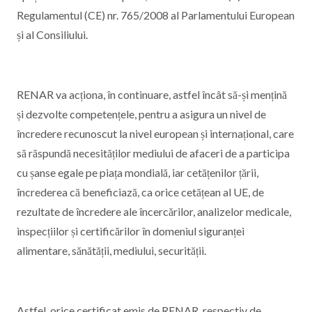
Regulamentul (CE) nr. 765/2008 al Parlamentului European
și al Consiliului.
RENAR va acționa, în continuare, astfel încât să-și mențină
și dezvolte competențele, pentru a asigura un nivel de
încredere recunoscut la nivel european și internațional, care
să răspundă necesităților mediului de afaceri de a participa
cu șanse egale pe piața mondială, iar cetățenilor țării,
încrederea că beneficiază, ca orice cetățean al UE, de
rezultate de încredere ale încercărilor, analizelor medicale,
inspecțiilor și certificărilor în domeniul siguranței
alimentare, sănătății, mediului, securității.
Astfel, orice certificat emis de RENAR, respectiv de