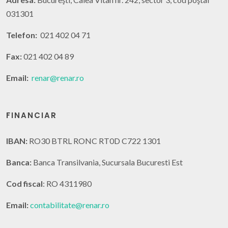
031301
Telefon:
021 402 04 71
Fax:
021 402 04 89
Email:
renar@renar.ro
FINANCIAR
IBAN:
RO30 BTRL RONC RT0D C722 1301
Banca:
Banca Transilvania, Sucursala Bucuresti Est
Cod fiscal
: RO 4311980
Email:
contabilitate@renar.ro