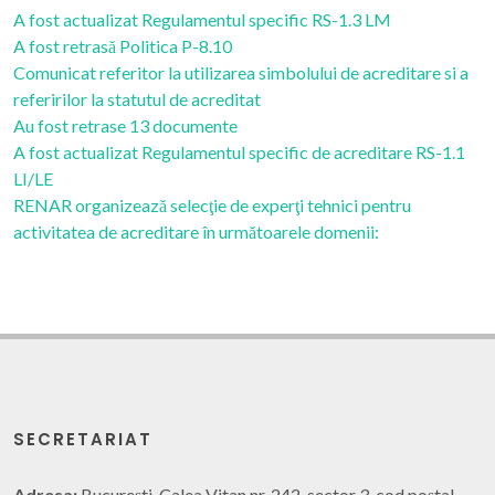
A fost actualizat Regulamentul specific RS-1.3 LM
A fost retrasă Politica P-8.10
Comunicat referitor la utilizarea simbolului de acreditare si a
referirilor la statutul de acreditat
Au fost retrase 13 documente
A fost actualizat Regulamentul specific de acreditare RS-1.1
LI/LE
RENAR organizează selecţie de experţi tehnici pentru
activitatea de acreditare în următoarele domenii:
SECRETARIAT
Adresa:
Bucureşti, Calea Vitan nr. 242, sector 3, cod poştal