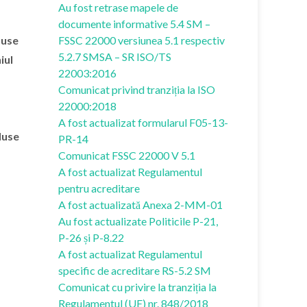
Au fost retrase mapele de
documente informative 5.4 SM –
duse
FSSC 22000 versiunea 5.1 respectiv
5.2.7 SMSA – SR ISO/TS
iul
22003:2016
Comunicat privind tranziția la ISO
22000:2018
A fost actualizat formularul F05-13-
duse
PR-14
Comunicat FSSC 22000 V 5.1
A fost actualizat Regulamentul
pentru acreditare
A fost actualizată Anexa 2-MM-01
Au fost actualizate Politicile P-21,
P-26 și P-8.22
A fost actualizat Regulamentul
specific de acreditare RS-5.2 SM
Comunicat cu privire la tranziția la
Regulamentul (UE) nr. 848/2018