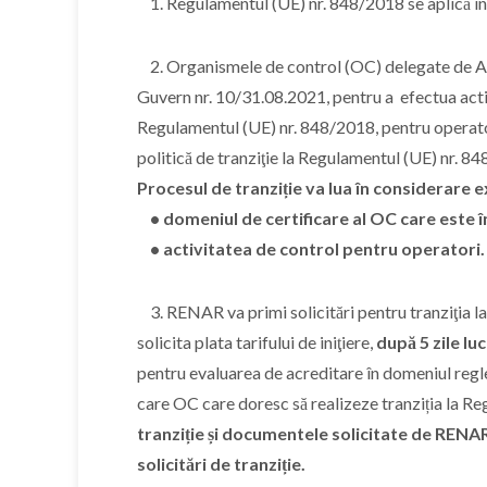
1. Regulamentul (UE) nr. 848/2018 se aplică î
2. Organismele de control (OC) delegate de A
Guvern nr. 10/31.08.2021, pentru a efectua activi
Regulamentul (UE) nr. 848/2018, pentru operato
politică de tranziţie la Regulamentul (UE) nr. 848
Procesul de tranziție va lua în considerare e
• domeniul de certificare al OC care este î
• activitatea de control pentru operatori
3. RENAR va primi solicitări pentru tranziţia la
solicita plata tarifului de iniţiere,
după 5 zile lu
pentru evaluarea de acreditare în domeniul re
care OC care doresc să realizeze tranziția la 
tranziție și documentele solicitate de RENA
solicitări de tranziție.