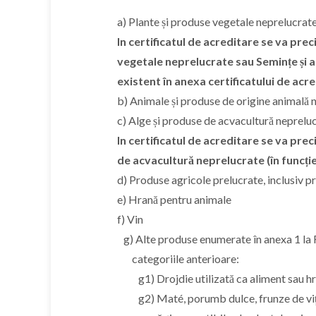
a) Plante și produse vegetale neprelucrate
In certificatul de acreditare se va prec
vegetale neprelucrate sau Semințe și a
existent în anexa certificatului de acre
b) Animale și produse de origine animală 
c) Alge și produse de acvacultură neprelu
In certificatul de acreditare se va pre
de acvacultură neprelucrate (în funcție
d) Produse agricole prelucrate, inclusiv p
e) Hrană pentru animale
f) Vin
g) Alte produse enumerate în anexa 1 
categoriile anterioare:
g1) Drojdie utilizată ca aliment sau hr
g2) Maté, porumb dulce, frunze de viță,