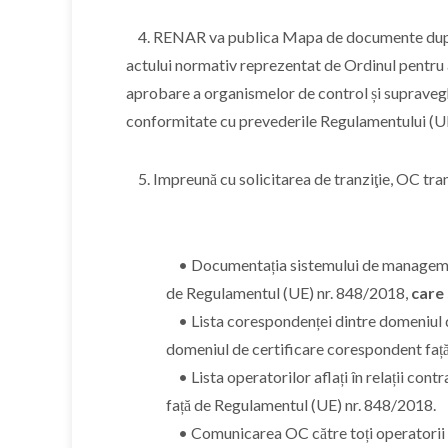
4. RENAR va publica Mapa de documente după e
actului normativ reprezentat de Ordinul pentru 
aprobare a organismelor de control și supraveghe
conformitate cu prevederile Regulamentului (UE
5. Impreună cu solicitarea de tranziţie, OC tran
• Documentația sistemului de management
de Regulamentul (UE) nr. 848/2018,
care 
• Lista corespondenței dintre domeniul d
domeniul de certificare corespondent faț
• Lista operatorilor aflați în relații con
față de Regulamentul (UE) nr. 848/2018.
• Comunicarea OC către toți operatorii ca