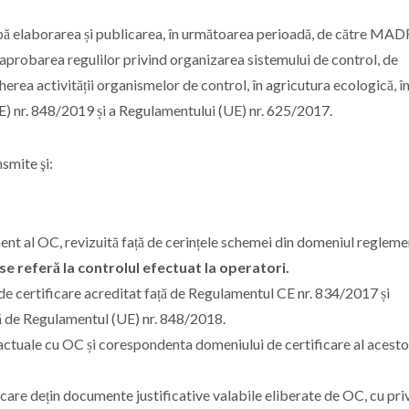
laborarea și publicarea, în următoarea perioadă, de către MADR
aprobarea regulilor privind organizarea sistemului de control, de
rea activității organismelor de control, în agricutura ecologică, î
) nr. 848/2019 și a Regulamentului (UE) nr. 625/2017.
smite şi:
 al OC, revizuită față de cerințele schemei din domeniul regleme
se referă la controlul efectuat la operatori.
e certificare acreditat față de Regulamentul CE nr. 834/2017 și
ă de Regulamentul (UE) nr. 848/2018.
tractuale cu OC și corespondenta domeniului de certificare al acest
re dețin documente justificative valabile eliberate de OC, cu pri