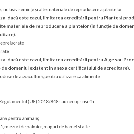
, inclusiv semințe și alte materiale de reproducere a plantelor
iza, dacă este cazul, limitarea acreditării pentru Plante și pro
lte materiale de reproducere a plantelor (în funcție de domen
ditare).
neprelucrate
crate
ciza, dacă este cazul, limitarea acreditării pentru Alge sau Pro
 de domeniul existent în anexa certificatului de acreditare).
roduse de acvacultură, pentru utilizare ca alimente
la Regulamentul (UE) 2018/848 sau necuprinse în
ană pentru animale;
 miezuri de palmier, muguri de hamei și alte