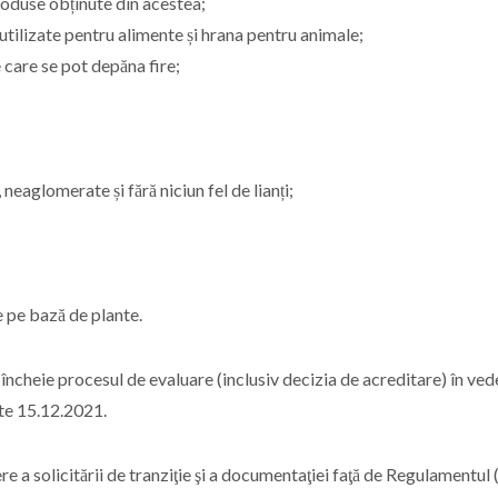
duse obținute din acestea;
sare utilizate pentru alimente și hrana pentru animale;
are se pot depăna fire;
aglomerate și fără niciun fel de lianți;
pe bază de plante.
ncheie procesul de evaluare (inclusiv decizia de acreditare) în ved
ste 15.12.2021.
 solicitării de tranziţie şi a documentaţiei faţă de Regulamentul 