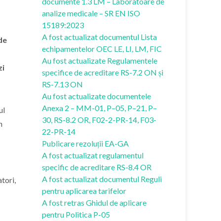
documente 1.3 LM – Laboratoare de
analize medicale – SR EN ISO
15189:2023
A fost actualizat documentul Lista
de
echipamentelor OEC LE, LI, LM, FIC
Au fost actualizate Regulamentele
zi
specifice de acreditare RS-7.2 ON și
RS-7.13 ON
Au fost actualizate documentele
Anexa 2 – MM-01, P–05, P–21, P–
ul
30, RS-8.2 OR, F02-2-PR-14, F03-
n
22-PR-14
Publicare rezoluții EA-GA
A fost actualizat regulamentul
specific de acreditare RS-8.4 OR
A fost actualizat documentul Reguli
tori,
pentru aplicarea tarifelor
A fost retras Ghidul de aplicare
pentru Politica P-05