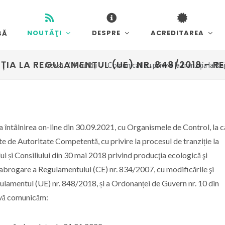
NOUTĂŢI
DESPRE
ACREDITAREA
SĂ
IA LA REGULAMENTUL (UE) NR. 848/2018 - REV
Acasă
Noutăţi
Comunicat cu privire la tranziția la R
 întâlnirea on-line din 30.09.2021, cu Organismele de Control, la c
te de Autoritate Competentă, cu privire la procesul de tranziție la
 și Consiliului din 30 mai 2018 privind producţia ecologică şi
abrogare a Regulamentului (CE) nr. 834/2007, cu modificările şi
ulamentul (UE) nr. 848/2018, și a Ordonanței de Guvern nr. 10 din
 vă comunicăm: