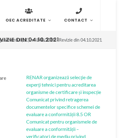
OEC ACREDITATE
CONTACT
IZIE DIN 04.10.2021
egulamentul (UE) nr. 848/2018 - Revizie din 04.10.2021
RENAR organizează selecţie de
are
experţi tehnici pentru acreditarea
organisme de certificare și inspecție
Comunicat privind retragerea
documentelor specifice schemei de
evaluare a conformității 8.5 OR
Comunicat pentru organismele de
evaluare a conformității –
verificatori de mediu privind