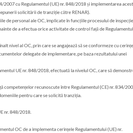
34/2007 cu Regulamentul (UE) nr. 848/2018 și implementarea acest
epunerii solicitării de tranziție către RENAR).
e de personal ale OC, implicate în funcțiile procesului de inspecție
 înainte de a efectua orice activitate de control față de Regulamentu
alt nivel al OC, prin care se angajează să se conformeze cu cerințe
cumentelor delegate de implementare, pe baza rezultatului unei
amentul UE nr. 848/2018, efectuată la nivelul OC, care să demonst
ă competențelor recunoscute între Regulamentul (CE) nr. 834/200
meniile pentru care se solicită tranziția.
UE nr. 848/2018.
mentul OC de a implementa cerințele Regulamentului (UE) nr.