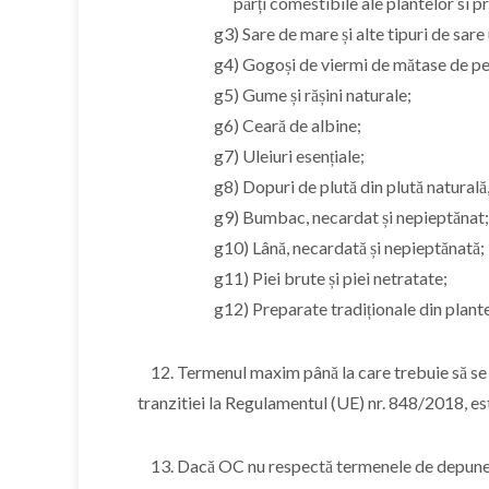
părți comestibile ale plantelor si pro
g3) Sare de mare și alte tipuri de 
g4) Gogoși de viermi de mătase de pe c
g5) Gume și rășini naturale;
g6) Ceară de albine;
g7) Uleiuri esențiale;
g8) Dopuri de plută din plută naturală, ne
g9) Bumbac, necardat și nepieptănat;
g10) Lână, necardată și nepieptănată;
g11) Piei brute și piei netratate;
g12) Preparate tradiționale din plante 
12. Termenul maxim până la care trebuie să se î
tranzitiei la Regulamentul (UE) nr. 848/2018, e
13. Dacă OC nu respectă termenele de depunere a