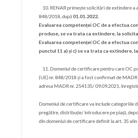
10. RENAR primește solicitări de extindere a a
848/2018, după
01.01.2022.
Evaluarea competenței OC de a efectua cont
produse, se va trata ca extindere, la solici
Evaluarea competenței OC de a efectua control
punctul 11 a) și c) se va trata ca extindere, l
11. Domeniul de certificare pentru care OC poa
(UE) nr. 848/2018 și a fost confirmat de MADR 
adresa MADR nr. 254135/ 09.09.2021, înregist
Domeniul de certificare va include categoriile d
pregătire, distribuție/ introducere pe piață, dep
din domeniul de certificare definit la art. 35 a