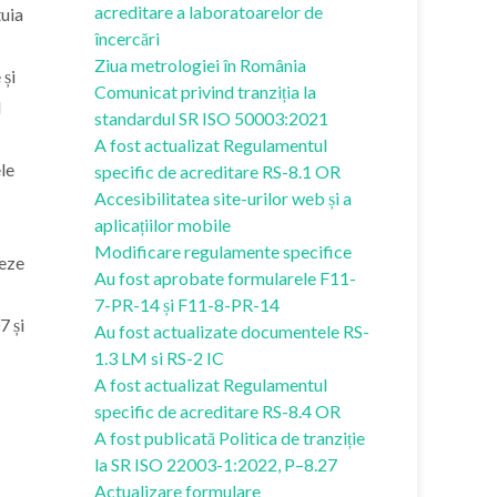
acreditare a laboratoarelor de
uia
încercări
Ziua metrologiei în România
 și
Comunicat privind tranziția la
l
standardul SR ISO 50003:2021
A fost actualizat Regulamentul
le
specific de acreditare RS-8.1 OR
Accesibilitatea site-urilor web și a
aplicațiilor mobile
Modificare regulamente specifice
reze
Au fost aprobate formularele F11-
7-PR-14 și F11-8-PR-14
7 și
Au fost actualizate documentele RS-
1.3 LM si RS-2 IC
A fost actualizat Regulamentul
specific de acreditare RS-8.4 OR
A fost publicată Politica de tranziție
la SR ISO 22003-1:2022, P–8.27
Actualizare formulare