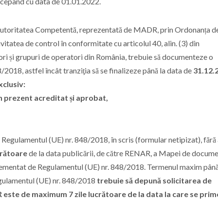
ncepând cu data de 01.01.2022.
utoritatea Competentă, reprezentată de MADR, prin Ordonanța d
tatea de control în conformitate cu articolul 40, alin. (3) din
ri și grupuri de operatori din România, trebuie să documenteze o
/2018, astfel încât tranziţia să se finalizeze până la data de
31.12.
xclusiv:
n prezent acreditat și aprobat,
.
 Regulamentul (UE) nr. 848/2018, în scris (formular netipizat), fără
crătoare
de la data publicării, de către RENAR, a Mapei de docum
glementat de Regulamentul (UE) nr. 848/2018. Termenul maxim până
Regulamentul (UE) nr. 848/2018
trebuie să depună solicitarea de
R este de maximum 7 zile lucrătoare de la data la care se prim