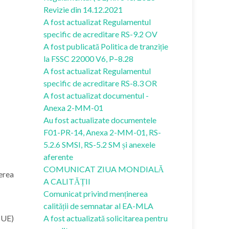
Revizie din 14.12.2021
A fost actualizat Regulamentul
specific de acreditare RS-9.2 OV
A fost publicată Politica de tranziție
la FSSC 22000 V6, P–8.28
A fost actualizat Regulamentul
specific de acreditare RS-8.3 OR
A fost actualizat documentul -
Anexa 2-MM-01
Au fost actualizate documentele
F01-PR-14, Anexa 2-MM-01, RS-
5.2.6 SMSI, RS-5.2 SM și anexele
aferente
COMUNICAT ZIUA MONDIALĂ
erea
A CALITĂȚII
Comunicat privind menținerea
calității de semnatar al EA-MLA
(UE)
A fost actualizată solicitarea pentru