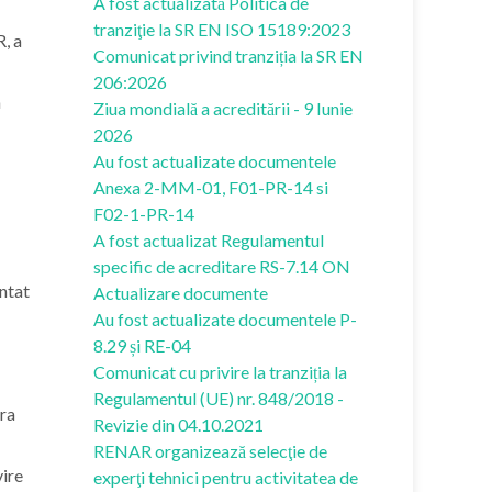
A fost actualizată Politica de
tranziţie la SR EN ISO 15189:2023
, a
Comunicat privind tranziția la SR EN
206:2026
n
Ziua mondială a acreditării - 9 Iunie
2026
Au fost actualizate documentele
Anexa 2-MM-01, F01-PR-14 si
F02-1-PR-14
A fost actualizat Regulamentul
specific de acreditare RS-7.14 ON
ntat
Actualizare documente
Au fost actualizate documentele P-
8.29 și RE-04
Comunicat cu privire la tranziția la
Regulamentul (UE) nr. 848/2018 -
ora
Revizie din 04.10.2021
RENAR organizează selecţie de
vire
experţi tehnici pentru activitatea de