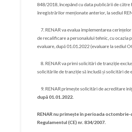
848/2018, începând cu data publicării de cătr
înregistrărilor menționate anterior, la sediul R
7. RENAR va evalua implementarea cerințelor de
de recalificare a personalului tehnic, cu ocazia
evaluare, după 01.01.2022 (evaluare la sediul OC 
8. RENAR va primi solicitări de tranziție exclu
solicitările de tranziție să includă și solicitări de
9. RENAR primește solicitări de acreditare ini
după 01.01.2022.
RENAR nu primește în perioada octombrie-dec
Regulamentul (CE) nr. 834/2007.