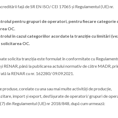
creditării față de SR EN ISO/ CEI 17065 și Regulamentul (UE) nr.
rolul pentru grupuri de operatori, pentru fiecare categorie 
tarea OC.
ul în cazul categoriilor acordate la tranziție cu limitări (ve
a solicitarea OC.
te solicita tranziția este formulat în conformitate cu Regulament
și RENAR, până la publicarea actului normativ de către MADR, pri
rată la RENAR cu nr. 162280/ 09.09.2021.
e produse, corelate cu una sau mai multe activități de producție,
ozitare, import și export, desfășurate de operatori/ grupuri de opera
lin (7) din Regulamentul (UE) nr 2018/848, după cum urmează: