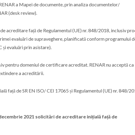
e RENAR a Mapei de documente, prin analiza documentelor/
ENAR (desk review).
 acreditare față de Regulamentul (UE) nr. 848/2018, inclusiv pro
 primei evaluări de supraveghere, planificată conform programului d
și evaluări prin asistare).
siv pentru domeniul de certificare acreditat. RENAR nu acceptă ca
 extindere a acreditării.
țială față de SR EN ISO/ CEI 17065 și Regulamentul (UE) nr. 848/20
embrie 2021 solicitări de acreditare inițială față de