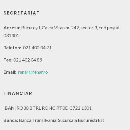
SECRETARIAT
Adresa:
Bucureşti, Calea Vitan nr. 242, sector 3, cod poştal
031301
Telefon:
021 402 04 71
Fax:
021 402 04 89
Email:
renar@renar.ro
FINANCIAR
IBAN:
RO30 BTRL RONC RT0D C722 1301
Banca:
Banca Transilvania, Sucursala Bucuresti Est