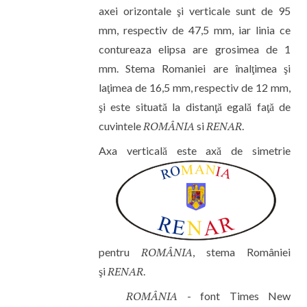
axei orizontale şi verticale sunt de 95
mm, respectiv de 47,5 mm, iar linia ce
contureaza elipsa are grosimea de 1
mm. Stema Romaniei are înalţimea şi
laţimea de 16,5 mm, respectiv de 12 mm,
şi este situată la distanţă egală faţă de
ROMÂNIA
RENAR
cuvintele
si
.
Axa vertic
ală este axă de simetrie
ROM
Â
NIA
pentru
, stema României
RENAR
şi
.
ROMÂNIA
- font Times New