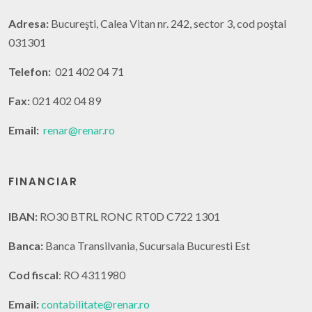
Adresa:
Bucureşti, Calea Vitan nr. 242, sector 3, cod poştal
031301
Telefon:
021 402 04 71
Fax:
021 402 04 89
Email:
renar@renar.ro
FINANCIAR
IBAN:
RO30 BTRL RONC RT0D C722 1301
Banca:
Banca Transilvania, Sucursala Bucuresti Est
Cod fiscal
: RO 4311980
Email:
contabilitate@renar.ro