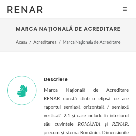
MARCA NAŢIONALĂ DE ACREDITARE
Acasă
Acreditarea
Marca Naţională de Acreditare
Descriere
Marca Naţională de Acreditare
RENAR constă dintr-o elipsă ce are
raportul semiaxă orizontală / semiaxă
verticală 2:1 şi care include în interiorul
ROMÂ
NIA
REN
AR
său cuvintele
şi
,
precum şi stema României. Dimensiunile