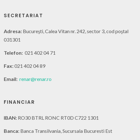
SECRETARIAT
Adresa:
Bucureşti, Calea Vitan nr. 242, sector 3, cod poştal
031301
Telefon:
021 402 04 71
Fax:
021 402 04 89
Email:
renar@renar.ro
FINANCIAR
IBAN:
RO30 BTRL RONC RT0D C722 1301
Banca:
Banca Transilvania, Sucursala Bucuresti Est