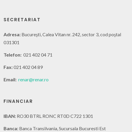
SECRETARIAT
Adresa:
Bucureşti, Calea Vitan nr. 242, sector 3, cod poştal
031301
Telefon:
021 402 04 71
Fax:
021 402 04 89
Email:
renar@renar.ro
FINANCIAR
IBAN:
RO30 BTRL RONC RT0D C722 1301
Banca:
Banca Transilvania, Sucursala Bucuresti Est