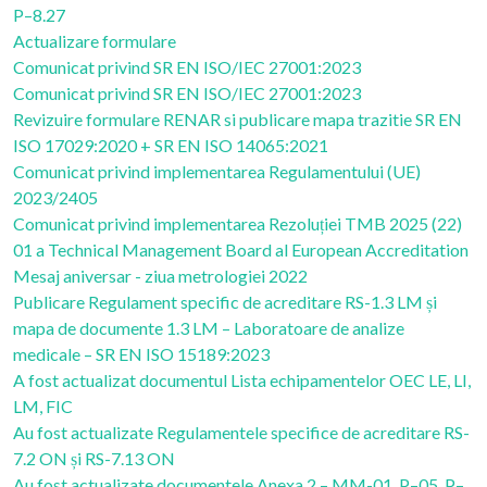
P–8.27
Actualizare formulare
Comunicat privind SR EN ISO/IEC 27001:2023
Comunicat privind SR EN ISO/IEC 27001:2023
Revizuire formulare RENAR si publicare mapa trazitie SR EN
ISO 17029:2020 + SR EN ISO 14065:2021
Comunicat privind implementarea Regulamentului (UE)
2023/2405
Comunicat privind implementarea Rezoluției TMB 2025 (22)
01 a Technical Management Board al European Accreditation
Mesaj aniversar - ziua metrologiei 2022
Publicare Regulament specific de acreditare RS-1.3 LM și
mapa de documente 1.3 LM – Laboratoare de analize
medicale – SR EN ISO 15189:2023
A fost actualizat documentul Lista echipamentelor OEC LE, LI,
LM, FIC
Au fost actualizate Regulamentele specifice de acreditare RS-
7.2 ON și RS-7.13 ON
Au fost actualizate documentele Anexa 2 – MM-01, P–05, P–