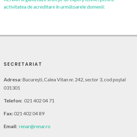
activitatea de acreditare în următoarele domenii:
SECRETARIAT
Adresa:
Bucureşti, Calea Vitan nr. 242, sector 3, cod poştal
031301
Telefon:
021 402 04 71
Fax:
021 402 04 89
Email:
renar@renar.ro