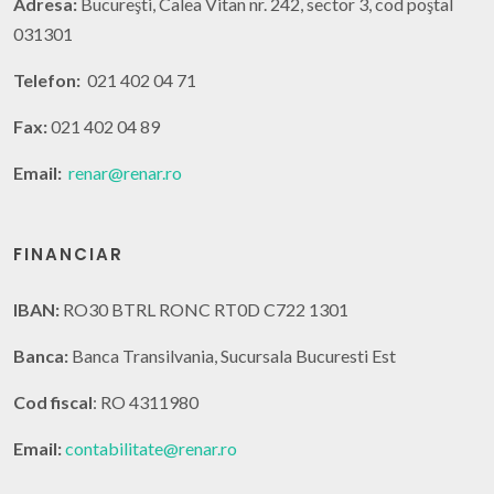
Adresa:
Bucureşti, Calea Vitan nr. 242, sector 3, cod poştal
031301
Telefon:
021 402 04 71
Fax:
021 402 04 89
Email:
renar@renar.ro
FINANCIAR
IBAN:
RO30 BTRL RONC RT0D C722 1301
Banca:
Banca Transilvania, Sucursala Bucuresti Est
Cod fiscal
: RO 4311980
Email:
contabilitate@renar.ro