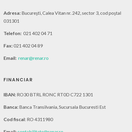
Adresa:
Bucureşti, Calea Vitan nr. 242, sector 3, cod poştal
031301
Telefon:
021 402 04 71
Fax:
021 402 04 89
Email:
renar@renar.ro
FINANCIAR
IBAN:
RO30 BTRL RONC RT0D C722 1301
Banca:
Banca Transilvania, Sucursala Bucuresti Est
Cod fiscal
: RO 4311980
Email:
contabilitate@renar.ro