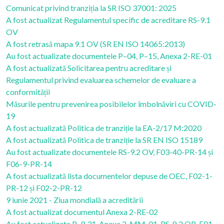
Comunicat privind tranziția la SR ISO 37001: 2025
A fost actualizat Regulamentul specific de acreditare RS-9.1
OV
A fost retrasă mapa 9.1 OV (SR EN ISO 14065:2013)
Au fost actualizate documentele P–04, P–15, Anexa 2-RE-01
A fost actualizată Solicitarea pentru acreditare și
Regulamentul privind evaluarea schemelor de evaluare a
conformității
Măsurile pentru prevenirea posibilelor îmbolnăviri cu COVID-
19
A fost actualizată Politica de tranziție la EA-2/17 M:2020
A fost actualizată Politica de tranziție la SR EN ISO 15189
Au fost actualizate documentele RS-9.2 OV, F03-40-PR-14 și
F06-9-PR-14
A fost actualizată lista documentelor depuse de OEC, F02-1-
PR-12 și F02-2-PR-12
9 iunie 2021 - Ziua mondială a acreditării
A fost actualizat documentul Anexa 2-RE-02
Au fost actualizate P–8.31, Anexa 2-MM-01, RS-8.2 OR, F01-