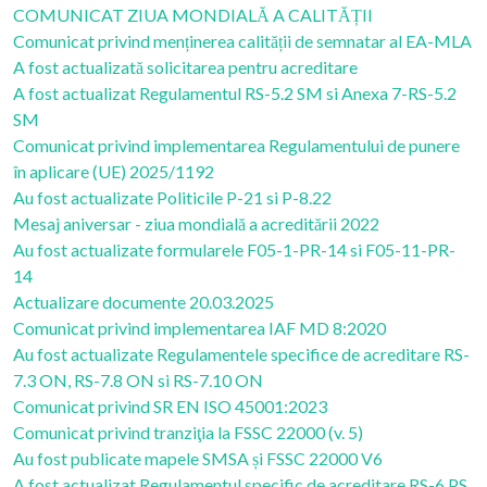
COMUNICAT ZIUA MONDIALĂ A CALITĂȚII
Comunicat privind menținerea calității de semnatar al EA-MLA
A fost actualizată solicitarea pentru acreditare
A fost actualizat Regulamentul RS-5.2 SM si Anexa 7-RS-5.2
SM
Comunicat privind implementarea Regulamentului de punere
în aplicare (UE) 2025/1192
Au fost actualizate Politicile P-21 si P-8.22
Mesaj aniversar - ziua mondială a acreditării 2022
Au fost actualizate formularele F05-1-PR-14 si F05-11-PR-
14
Actualizare documente 20.03.2025
Comunicat privind implementarea IAF MD 8:2020
Au fost actualizate Regulamentele specifice de acreditare RS-
7.3 ON, RS-7.8 ON si RS-7.10 ON
Comunicat privind SR EN ISO 45001:2023
Comunicat privind tranziţia la FSSC 22000 (v. 5)
Au fost publicate mapele SMSA și FSSC 22000 V6
A fost actualizat Regulamentul specific de acreditare RS-6 PS