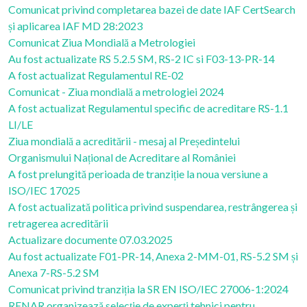
Comunicat privind completarea bazei de date IAF CertSearch
și aplicarea IAF MD 28:2023
Comunicat Ziua Mondială a Metrologiei
Au fost actualizate RS 5.2.5 SM, RS-2 IC si F03-13-PR-14
A fost actualizat Regulamentul RE-02
Comunicat - Ziua mondială a metrologiei 2024
A fost actualizat Regulamentul specific de acreditare RS-1.1
LI/LE
Ziua mondială a acreditării - mesaj al Președintelui
Organismului Național de Acreditare al României
A fost prelungită perioada de tranziție la noua versiune a
ISO/IEC 17025
A fost actualizată politica privind suspendarea, restrângerea și
retragerea acreditării
Actualizare documente 07.03.2025
Au fost actualizate F01-PR-14, Anexa 2-MM-01, RS-5.2 SM și
Anexa 7-RS-5.2 SM
Comunicat privind tranziția la SR EN ISO/IEC 27006-1:2024
RENAR organizează selecţie de experţi tehnici pentru