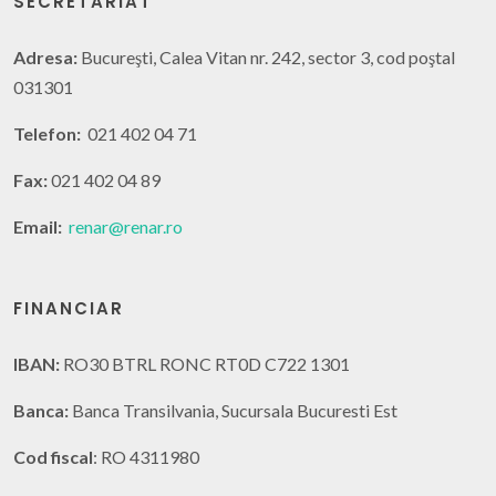
SECRETARIAT
Adresa:
Bucureşti, Calea Vitan nr. 242, sector 3, cod poştal
031301
Telefon:
021 402 04 71
Fax:
021 402 04 89
Email:
renar@renar.ro
FINANCIAR
IBAN:
RO30 BTRL RONC RT0D C722 1301
Banca:
Banca Transilvania, Sucursala Bucuresti Est
Cod fiscal
: RO 4311980