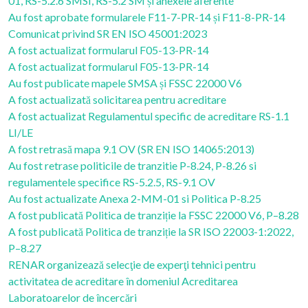
01, RS-5.2.6 SMSI, RS-5.2 SM și anexele aferente
Au fost aprobate formularele F11-7-PR-14 și F11-8-PR-14
Comunicat privind SR EN ISO 45001:2023
A fost actualizat formularul F05-13-PR-14
A fost actualizat formularul F05-13-PR-14
Au fost publicate mapele SMSA și FSSC 22000 V6
A fost actualizată solicitarea pentru acreditare
A fost actualizat Regulamentul specific de acreditare RS-1.1
LI/LE
A fost retrasă mapa 9.1 OV (SR EN ISO 14065:2013)
Au fost retrase politicile de tranzitie P-8.24, P-8.26 si
regulamentele specifice RS-5.2.5, RS-9.1 OV
Au fost actualizate Anexa 2-MM-01 si Politica P-8.25
A fost publicată Politica de tranziție la FSSC 22000 V6, P–8.28
A fost publicată Politica de tranziție la SR ISO 22003-1:2022,
P–8.27
RENAR organizează selecţie de experţi tehnici pentru
activitatea de acreditare în domeniul Acreditarea
Laboratoarelor de încercări