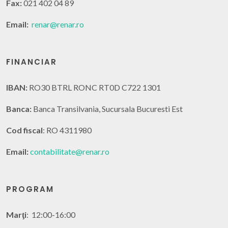
Fax:
021 402 04 89
Email:
renar@renar.ro
FINANCIAR
IBAN:
RO30 BTRL RONC RT0D C722 1301
Banca:
Banca Transilvania, Sucursala Bucuresti Est
Cod fiscal
: RO 4311980
Email:
contabilitate@renar.ro
PROGRAM
Marţi
: 12:00-16:00