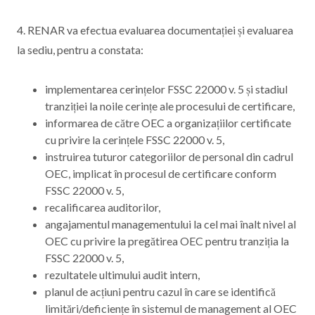
4. RENAR va efectua evaluarea documentației și evaluarea
la sediu, pentru a constata:
implementarea cerințelor FSSC 22000 v. 5 și stadiul
tranziției la noile cerințe ale procesului de certificare,
informarea de către OEC a organizațiilor certificate
cu privire la cerințele FSSC 22000 v. 5,
instruirea tuturor categoriilor de personal din cadrul
OEC, implicat în procesul de certificare conform
FSSC 22000 v. 5,
recalificarea auditorilor,
angajamentul managementului la cel mai înalt nivel al
OEC cu privire la pregătirea OEC pentru tranziția la
FSSC 22000 v. 5,
rezultatele ultimului audit intern,
planul de acțiuni pentru cazul în care se identifică
limitări/deficiențe în sistemul de management al OEC