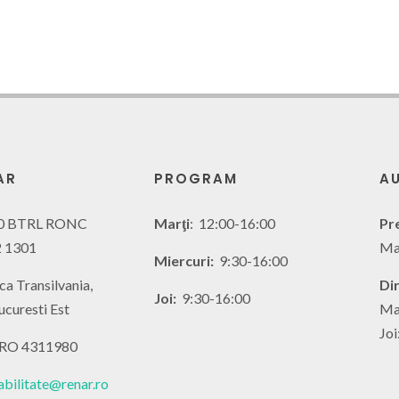
AR
PROGRAM
AU
0 BTRL RONC
Marţi
: 12:00-16:00
Pr
 1301
Mar
Miercuri:
9:30-16:00
ca Transilvania,
Di
Joi:
9:30-16:00
ucuresti Est
Mar
Joi
 RO 4311980
abilitate@renar.ro