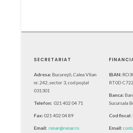
SECRETARIAT
FINANCI
Adresa:
Bucureşti, Calea Vitan
IBAN:
RO3
nr. 242, sector 3, cod poştal
RT0D C722
031301
Banca:
Ban
Telefon:
021 402 04 71
Sucursala B
Fax:
021 402 04 89
Cod fiscal
:
Email:
renar@renar.ro
Email:
cont