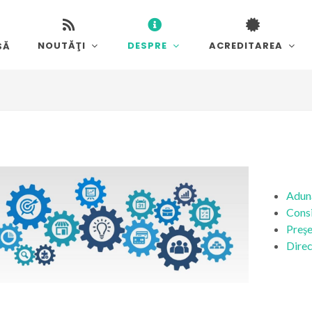
NOUTĂŢI
DESPRE
ACREDITAREA
SĂ
Adun
Consi
Preş
Direc