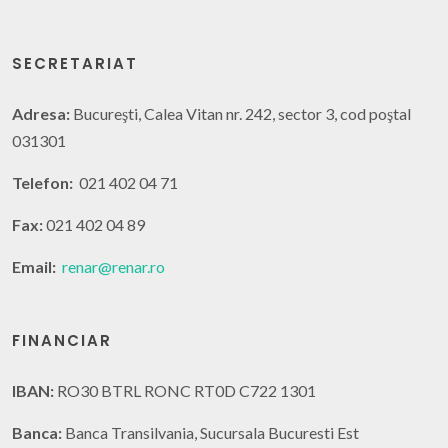
SECRETARIAT
Adresa:
Bucureşti, Calea Vitan nr. 242, sector 3, cod poştal
031301
Telefon:
021 402 04 71
Fax:
021 402 04 89
Email:
renar@renar.ro
FINANCIAR
IBAN:
RO30 BTRL RONC RT0D C722 1301
Banca:
Banca Transilvania, Sucursala Bucuresti Est